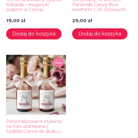
Kokarda – elegancki
Panieński Canva Bow
szablon w Canva|
Aesthetic | 20 Gotowych
Edytowalne menu do
Dyplomów dla Dziewczyn
druku | DL
A4 do Druku
19,00
zł
29,00
zł
Dodaj do koszyka
Dodaj do koszyka
Personalizowana etykieta
na mini szampana |
Szablon Canva do druku |
Wieczór panieński DIY