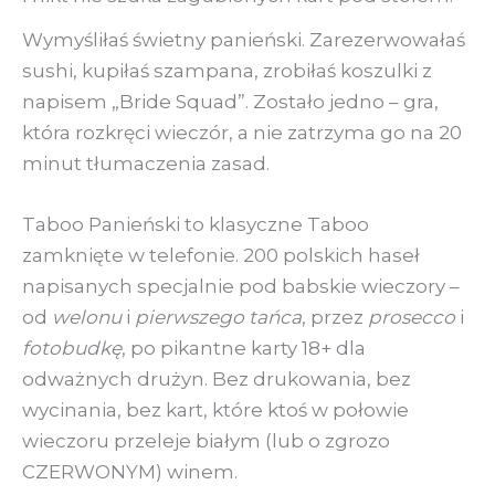
Wymyśliłaś świetny panieński. Zarezerwowałaś
sushi, kupiłaś szampana, zrobiłaś koszulki z
napisem „Bride Squad”. Zostało jedno – gra,
która rozkręci wieczór, a nie zatrzyma go na 20
minut tłumaczenia zasad.
Taboo Panieński to klasyczne Taboo
zamknięte w telefonie. 200 polskich haseł
napisanych specjalnie pod babskie wieczory –
od
welonu
i
pierwszego tańca
, przez
prosecco
i
fotobudkę
, po pikantne karty 18+ dla
odważnych drużyn. Bez drukowania, bez
wycinania, bez kart, które ktoś w połowie
wieczoru przeleje białym (lub o zgrozo
CZERWONYM) winem.