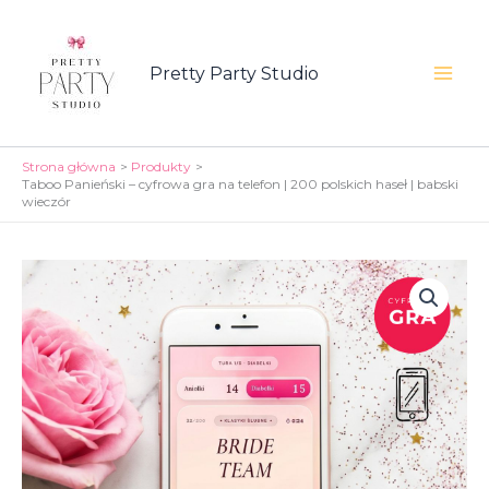
Przejdź
Panieński
-
do
cyfrowa
Pretty Party Studio
treści
gra
Mai
na
telefon
Men
|
Strona główna
Produkty
200
Taboo Panieński – cyfrowa gra na telefon | 200 polskich haseł | babski
polskich
wieczór
haseł
|
babski
wieczór