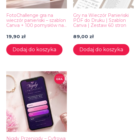
FotoChallenge gra na
Gry na Wieczór Panieński
wieczór panieński – szablon
PDF do Druku | Szablon
Canva + 100 pomysłów na
Canva | Zestaw 60 stron
zdjęcia
19,90
zł
89,00
zł
Dodaj do koszyka
Dodaj do koszyka
Nigdy Przenigdy – Cyfrowa