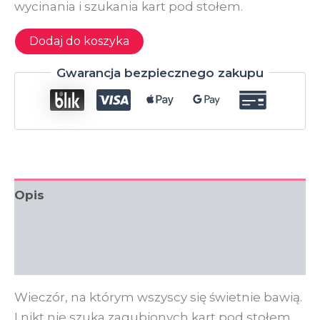
wycinania i szukania kart pod stołem.
ilość
Dodaj do koszyka
Taboo
Panieński
Gwarancja bezpiecznego zakupu
-
cyfrowa
gra
na
telefon
|
200
polskich
haseł
Opis
|
babski
Informacje dodatkowe
wieczór
Opinie (0)
Wieczór, na którym wszyscy się świetnie bawią.
I nikt nie szuka zagubionych kart pod stołem.