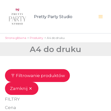
Przejdź
do
Pretty Party Studio
treści
Mai
Men
Strona główna
Produkty
A4 do druku
A4 do druku
Filtrowanie produktów
Zamknij
FILTRY
Cena