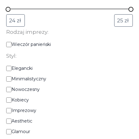
Rodzaj imprezy:
R
Wieczór panieński
o
d
Styl:
z
S
a
Elegancki
t
j
Minimalistyczny
y
i
l
m
Nowoczesny
:
p
r
Kobiecy
e
Imprezowy
z
y
Aesthetic
:
Glamour