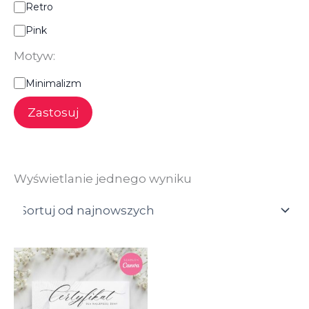
Retro
Pink
Motyw:
M
Minimalizm
o
t
Zastosuj
y
w
:
Wyświetlanie jednego wyniku