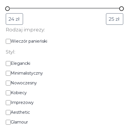
Rodzaj imprezy:
R
Wieczór panieński
o
d
Styl:
z
S
a
Elegancki
t
j
Minimalistyczny
y
i
l
m
Nowoczesny
:
p
r
Kobiecy
e
Imprezowy
z
y
Aesthetic
:
Glamour