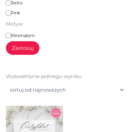
Retro
Pink
Motyw:
M
Minimalizm
o
t
Zastosuj
y
w
:
Wyświetlanie jednego wyniku