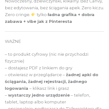
Nowoczesny, dziewczyński, klikalny. Bez Canvy,
bez edytowania, bez ściągania apek. Zero kiczu.
Zero cringe.
tylko
ładna grafika + dobra
zabawa + vibe jak z Pinteresta
WAŻNE
– to produkt cyfrowy (nic nie przychodzi
fizycznie)
– dostajesz PDF z linkiem do gry
– otwierasz w przeglądarce –
żadnej apki do
ściągania, żadnej rejestracji, żadnego
logowania
– klikasz link i grasz
–
wystarczy jedno urządzenie
– telefon,
tablet, laptop albo komputer
– opcjonalnie: podłączasz do TV/projektora dla