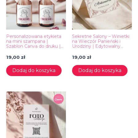
Personalizowana etykieta
Sekretne Salony – Winietki
na mini szampana |
na Wieczór Panieński i
Szablon Canva do druku |
Urodziny | Edytowalny
Wieczór panieński DIY
Szablon Canva
19,00
zł
19,00
zł
Dodaj do koszyka
Dodaj do koszyka