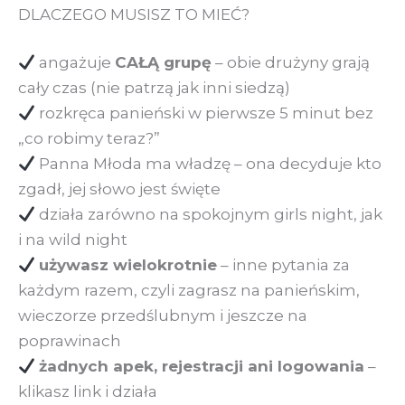
DLACZEGO MUSISZ TO MIEĆ?
angażuje
CAŁĄ grupę
– obie drużyny grają
cały czas (nie patrzą jak inni siedzą)
rozkręca panieński w pierwsze 5 minut bez
„co robimy teraz?”
Panna Młoda ma władzę – ona decyduje kto
zgadł, jej słowo jest święte
działa zarówno na spokojnym girls night, jak
i na wild night
używasz wielokrotnie
– inne pytania za
każdym razem, czyli zagrasz na panieńskim,
wieczorze przedślubnym i jeszcze na
poprawinach
żadnych apek, rejestracji ani logowania
–
klikasz link i działa