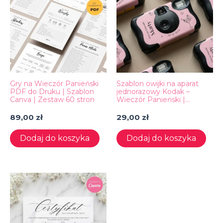
Gry na Wieczór Panieński
Szablon owijki na aparat
PDF do Druku | Szablon
jednorazowy Kodak –
Canva | Zestaw 60 stron
Wieczór Panieński |
Personalizowana etykieta
w Canva | Bachelorette
89,00
zł
29,00
zł
party
Dodaj do koszyka
Dodaj do koszyka