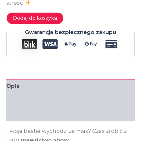
stresu
ilość
Dodaj do koszyka
Gra
na
Gwarancja bezpiecznego zakupu
wieczór
panieński
Jeopardy
|
Interaktywna
gra
online
|
250
Opis
pytań,
10
Informacje dodatkowe
kategorii
Opinie (0)
Twoja bestie wychodzi za mąż? Czas zrobić z
tego
prawdziwe show.