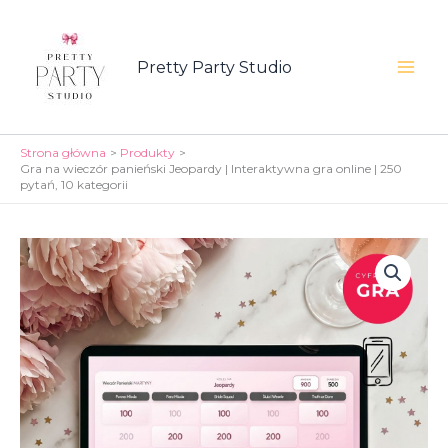
Przejdź
na
wieczór
do
panieński
Pretty Party Studio
treści
Jeopardy
Mai
|
Interaktywna
Men
gra
Strona główna
Produkty
online
Gra na wieczór panieński Jeopardy | Interaktywna gra online | 250
|
pytań, 10 kategorii
250
pytań,
10
kategorii