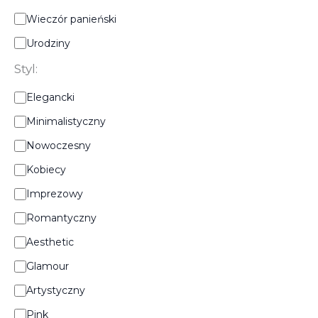
R
Wieczór panieński
o
Urodziny
d
z
Styl:
a
j
S
Elegancki
i
t
m
Minimalistyczny
y
p
l
r
Nowoczesny
:
e
Kobiecy
z
y
Imprezowy
:
Romantyczny
Aesthetic
Glamour
Artystyczny
Pink