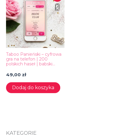
Taboo Panieński – cyfrowa
gra na telefon | 200
polskich haseł | babski
wieczór
49,00
zł
Dodaj do koszyka
KATEGORIE