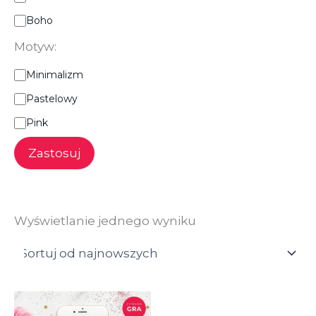
Boho
Motyw:
M
Minimalizm
o
Pastelowy
t
y
Pink
w
:
Zastosuj
Wyświetlanie jednego wyniku